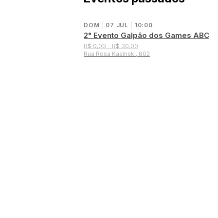
DOM
|
07 JUL
|
10:00
2° Evento Galpão dos Games ABC
R$ 0,00 - R$ 30,00
Rua Rosa Kasinski, 802