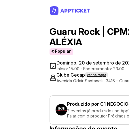
Guaru Rock | CPM2
ALÉXIA
Popular
Domingo, 20 de setembro de 20
Início: 15:00
·
Encerramento: 23:00
Clube Cecap
Ver no mapa
Avenida Odair Santanelli, 3415 - Gua
Produzido por
G1 NEGOCIO
2 eventos já produzidos no App
Falar com o produtor
·
Próximos 
Informações do evento