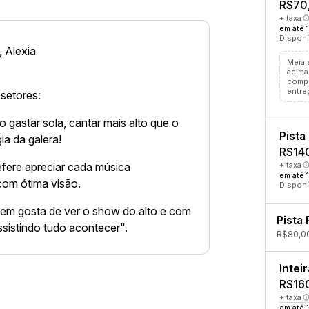
R$70
+ taxa
em até 
Disponí
 Alexia
Meia 
acima
compr
entre
 setores:
 gastar sola, cantar mais alto que o
Pista
gia da galera!
R$14
fere apreciar cada música
+ taxa
em até 
com ótima visão.
Disponí
em gosta de ver o show do alto e com
Pista 
sistindo tudo acontecer".
R$80,00
Inteir
R$16
+ taxa
em até 