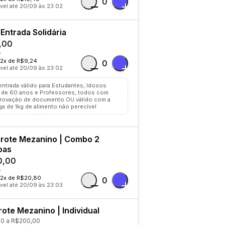
0
vel até 20/09 às 23:02
Entrada Solidária
,00
12x de R$9,24
0
vel até 20/09 às 23:02
entrada válido para Estudantes, Idosos
 de 60 anos e Professores, todos com
ovação de documento OU válido com a
ga de 1kg de alimento não perecível
rote Mezanino | Combo 2
oas
0,00
12x de R$20,80
0
vel até 20/09 às 23:03
ote Mezanino | Individual
0 a R$200,00