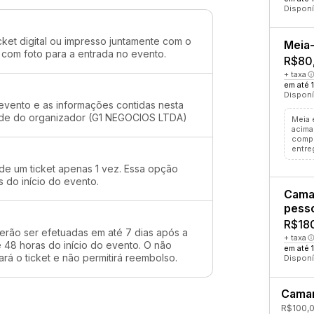
Disponí
cket digital ou impresso juntamente com o
Meia-
 com foto para a entrada no evento.
R$80
+ taxa
em até 
Disponí
evento e as informações contidas nesta
dade do organizador (G1 NEGOCIOS LTDA)
Meia 
acima
compr
entre
 de um ticket apenas 1 vez. Essa opção
s do início do evento.
Cama
pess
R$18
erão ser efetuadas em até 7 dias após a
+ taxa
48 horas do início do evento. O não
em até 
rá o ticket e não permitirá reembolso.
Disponí
Camar
R$100,0