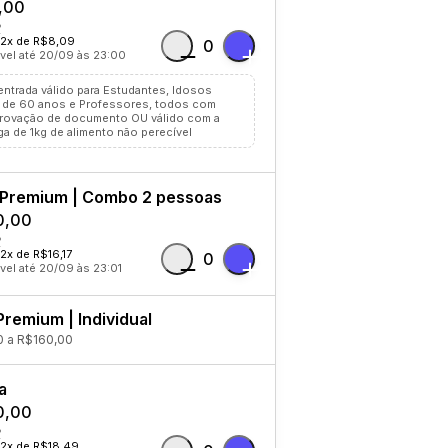
,00
12x de R$8,09
0
vel até 20/09 às 23:00
entrada válido para Estudantes, Idosos
 de 60 anos e Professores, todos com
ovação de documento OU válido com a
ga de 1kg de alimento não perecível
 Premium | Combo 2 pessoas
0,00
12x de R$16,17
0
vel até 20/09 às 23:01
Premium | Individual
 a R$160,00
a
0,00
12x de R$18,49