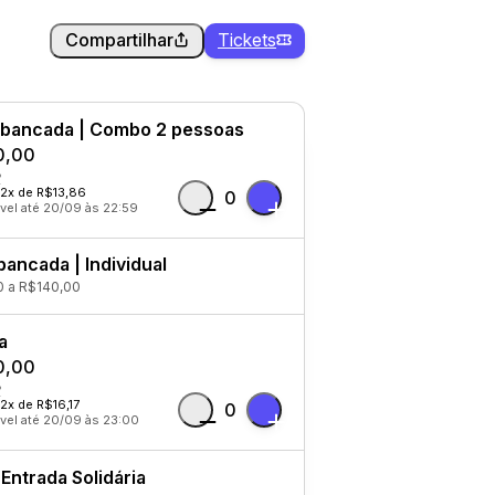
Compartilhar
Tickets
ibancada | Combo 2 pessoas
0,00
12x de R$13,86
0
vel até 20/09 às 22:59
bancada | Individual
 a R$140,00
a
0,00
12x de R$16,17
0
vel até 20/09 às 23:00
Entrada Solidária