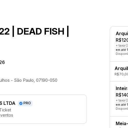
2 | DEAD FISH |
Arqu
R$12
+ taxa
em até 
Disponí
26
Arqui
R$70,00
rulhos - São Paulo, 07190-050
Inteir
R$14
+ taxa
S LTDA
PRO
em até 
Disponí
Ticket
eventos
Meia-