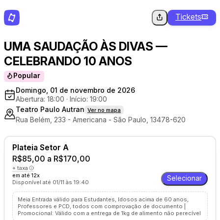
Tickets
UMA SAUDAÇÃO ÀS DIVAS —
CELEBRANDO 10 ANOS
Popular
Domingo, 01 de novembro de 2026
Abertura: 18:00
·
Início: 19:00
Teatro Paulo Autran
Ver no mapa
Rua Belém, 233 - Americana - São Paulo, 13478-620
Plateia Setor A
R$85,00 a R$170,00
+ taxa
em até 12x
Selecionar
Disponível até 01/11 às 19:40
Meia Entrada válido para Estudantes, Idosos acima de 60 anos,
Professores e PCD, todos com comprovação de documento |
Promocional: Válido com a entrega de 1kg de alimento não perecível