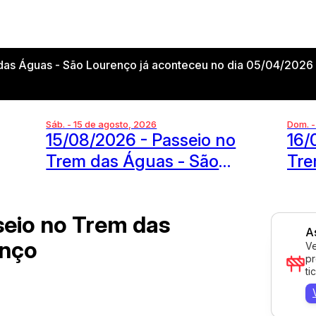
as Águas - São Lourenço já aconteceu no dia 05/04/2026 
Sáb. - 15 de agosto, 2026
Dom. -
15/08/2026 - Passeio no
16/
Trem das Águas - São
Tre
Lourenço
Lou
eio no Trem das
A
enço
Ve
pr
ti