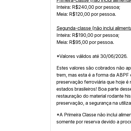
Primeira-classe (não inclui aliment
Inteira: R$240,00 por pessoa;
Meia: R$120,00 por pessoa.
Segunda-classe (não inclui aliment
Inteira: R$190,00 por pessoa;
Meia: R$95,00 por pessoa.
*Valores válidos até 30/06/2026.
Estes valores são cobrados não ap
trem, mas esta é a forma da ABPF o
preservação ferroviária que hoje é 
estados brasileiros! Boa parte des
restauração do material rodante his
preservação, a segurança na utili
*A Primeira Classe não inclui alime
somente por reserva devido a proc