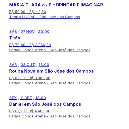
MARIA CLARA e JP – BRINCAR E IMAGINAR
R$ 59,00
- R$ 141,60
Teatro UNIVAP - São José dos Campos
SÁB
·
07 NOV
·
20:00
Titãs
R$ 78,40
- R$ 3.360,00
Farma Conde Arena - São José dos Campos
SÁB
·
03 OUT
·
18:00
Roupa Nova em São José dos Campos
R$ 67,20
- R$ 3.360,00
Farma Conde Arena - São José dos Campos
SEX
·
11 DEZ
·
18:00
Daniel em São José dos Campos
R$ 67,20
- R$ 4.480,00
Farma Conde Arena - São José dos Campos