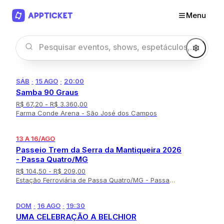
Menu
SÁB
·
15 AGO
·
20:00
Samba 90 Graus
R$ 67,20
- R$ 3.360,00
Farma Conde Arena - São José dos Campos
13 A 16/AGO
Passeio Trem da Serra da Mantiqueira 2026
- Passa Quatro/MG
R$ 104,50
- R$ 209,00
Estação Ferroviária de Passa Quatro/MG - Passa
Quatro
DOM
·
16 AGO
·
19:30
UMA CELEBRAÇÃO A BELCHIOR