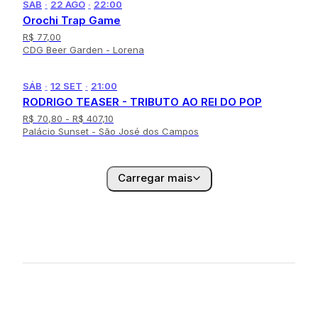
SÁB
·
22 AGO
·
22:00
Orochi Trap Game
R$ 77,00
CDG Beer Garden - Lorena
SÁB
·
12 SET
·
21:00
RODRIGO TEASER - TRIBUTO AO REI DO POP
R$ 70,80
- R$ 407,10
Palácio Sunset - São José dos Campos
Carregar mais