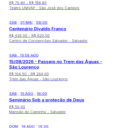
R$ 70,80
- R$ 188,80
Teatro UNIVAP - São José dos Campos
SÁB
·
01 MAI
·
08:00
Centenário Divaldo Franco
R$ 430,00
- R$ 620,00
Centro de Convenções Salvador - Salvador
SÁB., 15 DE AGO
15/08/2026 - Passeio no Trem das Águas -
São Lourenço
R$ 104,50
- R$ 264,00
Trem das Águas - São Lourenço
SÁB
·
15 AGO
·
16:00
Seminário Sob a proteção de Deus
R$ 50,00
Mansão do Caminho - Salvador
DOM
·
16 AGO
·
14:30