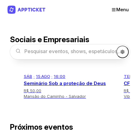
Menu
Sociais e Empresariais
SÁB
·
15 AGO
·
16:00
TER
·
2
Seminário Sob a proteção de Deus
CFO In
R$ 50,00
R$ 497,
Mansão do Caminho - Salvador
Vibra S
I
t
e
Próximos eventos
m
1