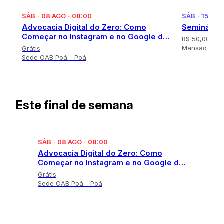
o
f
SÁB
·
08 AGO
·
08:00
SÁB
·
15 AGO
1
Advocacia Digital do Zero: Como
Seminário 
0
Começar no Instagram e no Google de
R$ 50,00
Forma Ética e Profissional
Mansão do C
Grátis
Sede OAB Poá - Poá
I
t
e
Este final de semana
m
1
o
f
SÁB
·
08 AGO
·
08:00
3
Advocacia Digital do Zero: Como
Começar no Instagram e no Google de
Forma Ética e Profissional
Grátis
Sede OAB Poá - Poá
I
t
e