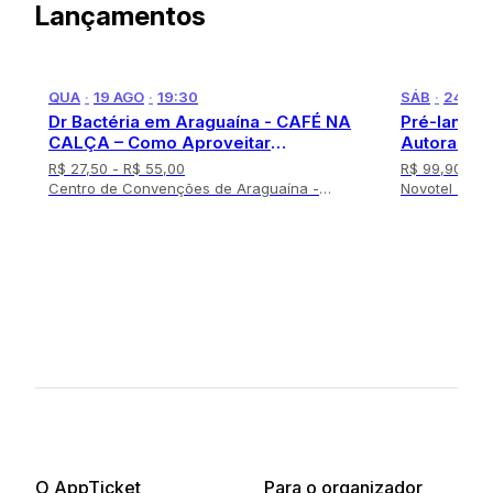
Lançamentos
m
1
o
f
QUA
·
19 AGO
·
19:30
SÁB
·
24 OU
1
Dr Bactéria em Araguaína - CAFÉ NA
Pré-lançam
CALÇA – Como Aproveitar
Autoras de
Oportunidades e Como Evitar Doenças
R$ 27,50
- R$ 55,00
R$ 99,90
de Origem Alimentar
Centro de Convenções de Araguaína -
Novotel - Len
Araguaína
I
t
e
m
1
o
f
3
O AppTicket
Para o organizador