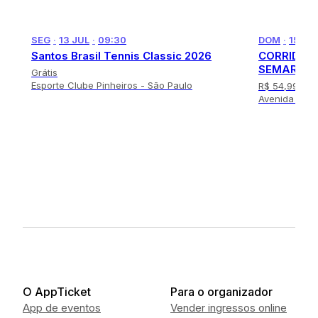
1
o
f
SEG
·
13 JUL
·
09:30
DOM
·
15 NO
3
Santos Brasil Tennis Classic 2026
CORRIDA 
SEMAR
Grátis
Esporte Clube Pinheiros - São Paulo
R$ 54,99
- R
Avenida Cívic
das Cruzes
I
t
e
m
1
o
f
2
O AppTicket
Para o organizador
App de eventos
Vender ingressos online