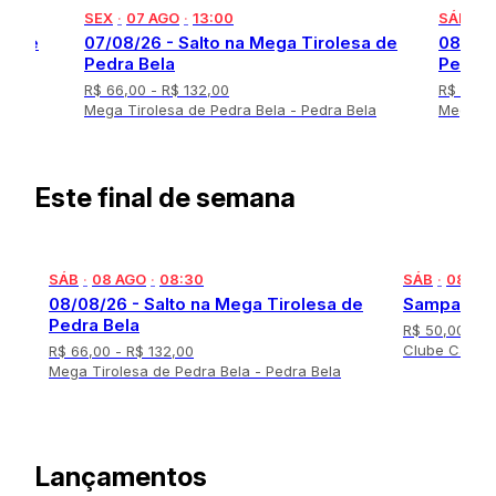
o
SEX
·
07 AGO
·
13:00
SÁB
·
0
f
sa de
07/08/26 - Salto na Mega Tirolesa de
08/08/
1
Pedra Bela
Pedra 
2
R$ 66,00
- R$ 132,00
R$ 66,
Bela
Mega Tirolesa de Pedra Bela - Pedra Bela
Mega Ti
I
t
e
Este final de semana
m
1
o
f
SÁB
·
08 AGO
·
08:30
SÁB
·
08 AG
8
08/08/26 - Salto na Mega Tirolesa de
Sampa Box
Pedra Bela
R$ 50,00
Clube Cassas
R$ 66,00
- R$ 132,00
Mega Tirolesa de Pedra Bela - Pedra Bela
I
t
e
Lançamentos
m