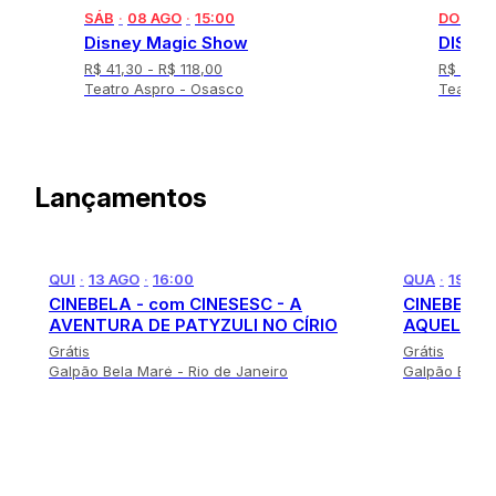
o
SÁB
·
08 AGO
·
15:00
DOM
·
0
f
 na
Disney Magic Show
DISNE
1
R$ 41,30
- R$ 118,00
R$ 41,3
2
Teatro Aspro - Osasco
Teatro 
I
t
e
Lançamentos
m
1
o
f
QUI
·
13 AGO
·
16:00
QUA
·
19 AG
9
CINEBELA - com CINESESC - A
CINEBELA com Circuito Embaúba -
AVENTURA DE PATYZULI NO CÍRIO
AQUELE QU
Grátis
Grátis
Galpão Bela Marė - Rio de Janeiro
Galpão Bela 
I
t
e
m