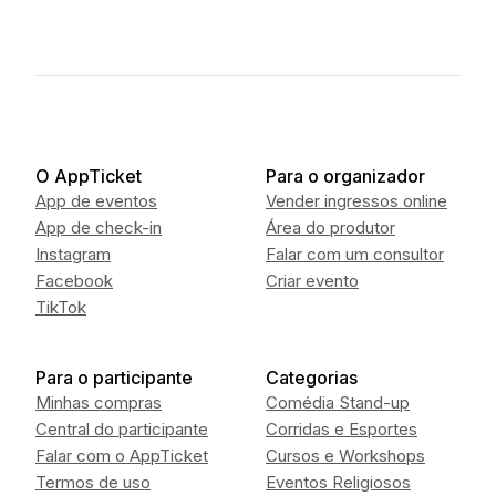
1
o
f
2
O AppTicket
Para o organizador
App de eventos
Vender ingressos online
App de check-in
Área do produtor
Instagram
Falar com um consultor
Facebook
Criar evento
TikTok
Para o participante
Categorias
Minhas compras
Comédia Stand-up
Central do participante
Corridas e Esportes
Falar com o AppTicket
Cursos e Workshops
Termos de uso
Eventos Religiosos