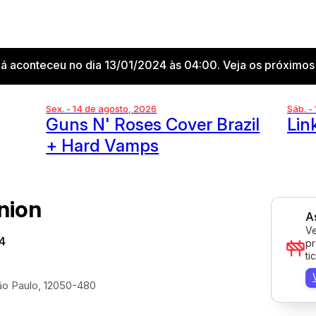
já aconteceu no dia 13/01/2024 às 04:00. Veja os próximos
Sex. - 14 de agosto, 2026
Sáb. -
Guns N' Roses Cover Brazil
Lin
+ Hard Vamps
nion
A
Ve
24
pr
ti
São Paulo, 12050-480