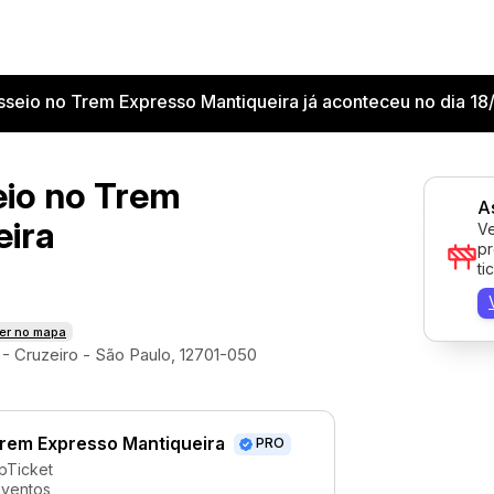
sseio no Trem Expresso Mantiqueira já aconteceu no dia 18
eio no Trem
A
eira
Ve
pr
ti
er no mapa
- Cruzeiro - São Paulo, 12701-050
Trem Expresso Mantiqueira
PRO
pTicket
eventos