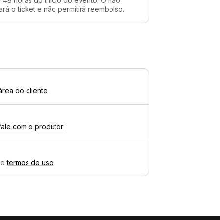
48 horas do início do evento. O não
rá o ticket e não permitirá reembolso.
área do cliente
fale com o produtor
e
termos de uso