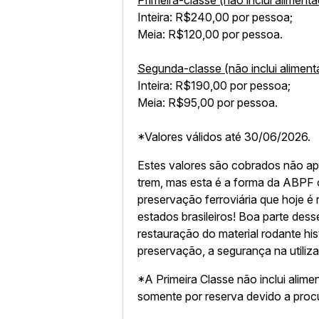
Primeira-classe (não inclui aliment
Inteira: R$240,00 por pessoa;
Meia: R$120,00 por pessoa.
Segunda-classe (não inclui aliment
Inteira: R$190,00 por pessoa;
Meia: R$95,00 por pessoa.
*Valores válidos até 30/06/2026.
Estes valores são cobrados não ap
trem, mas esta é a forma da ABPF o
preservação ferroviária que hoje é 
estados brasileiros! Boa parte des
restauração do material rodante his
preservação, a segurança na utili
*A Primeira Classe não inclui alime
somente por reserva devido a proc