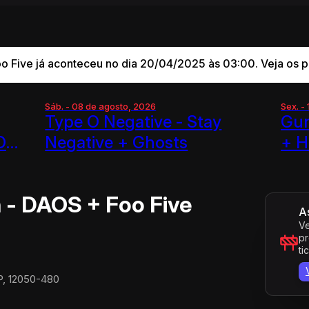
 Five já aconteceu no dia 20/04/2025 às 03:00. Veja os p
Sáb. - 08 de agosto, 2026
Sex. -
Type O Negative - Stay
Gun
O
Negative + Ghosts
+ H
 - DAOS + Foo Five
A
Ve
pr
ti
SP, 12050-480