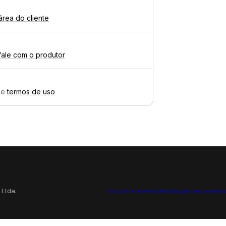
área do cliente
fale com o produtor
e
termos de uso
 Ltda.
Encontre eventos
Publique seu event