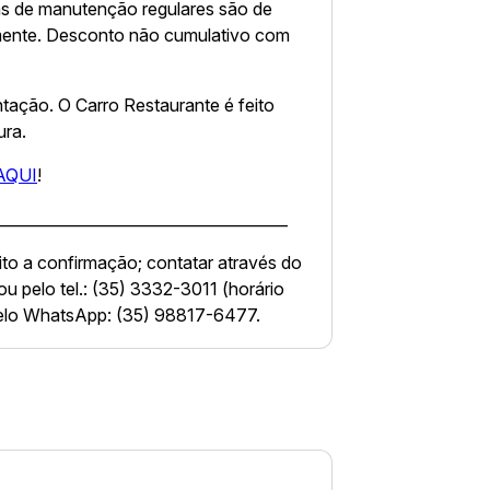
as de manutenção regulares são de
ente. Desconto não cumulativo com
ntação. O Carro Restaurante é feito
ura.
AQUI
!
______________________________________
to a confirmação; contatar através do
ou pelo tel.: (35) 3332-3011 (horário
pelo WhatsApp: (35) 98817-6477.