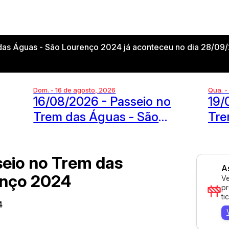
as Águas - São Lourenço 2024 já aconteceu no dia 28/09/
Dom. - 16 de agosto, 2026
Qua. -
16/08/2026 - Passeio no
19/
Trem das Águas - São
Tre
Lourenço
Lou
eio no Trem das
A
enço 2024
Ve
pr
ti
4