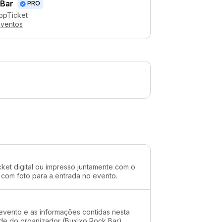
 Bar
PRO
ppTicket
eventos
cket digital ou impresso juntamente com o
 com foto para a entrada no evento.
evento e as informações contidas nesta
ade do organizador (Buxixo Rock Bar)