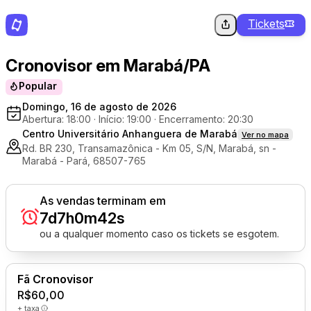
Tickets
Cronovisor em Marabá/PA
Popular
Domingo, 16 de agosto de 2026
Abertura: 18:00
·
Início: 19:00
·
Encerramento: 20:30
Centro Universitário Anhanguera de Marabá
Ver no mapa
Rd. BR 230, Transamazônica - Km 05, S/N, Marabá, sn -
Marabá - Pará, 68507-765
As vendas terminam em
7d
7h
0m
42s
ou a qualquer momento caso os tickets se esgotem.
Fã Cronovisor
R$60,00
+ taxa