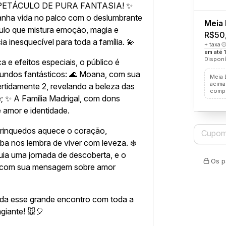
ETÁCULO DE PURA FANTASIA! ✨
anha vida no palco com o deslumbrante
Meia 
lo que mistura emoção, magia e
R$50
a inesquecível para toda a família. 💫
+ taxa
em até 
Disponí
 e efeitos especiais, o público é
undos fantásticos: 🌊 Moana, com sua
Meia 
acima
rtidamente 2, revelando a beleza das
comp
 ✨ A Família Madrigal, com dons
e amor e identidade.
brinquedos aquece o coração,
 nos lembra de viver com leveza. ❄️
uia uma jornada de descoberta, e o
Os p
a com sua mensagem sobre amor
nda esse grande encontro com toda a
agiante! 🐭🎈