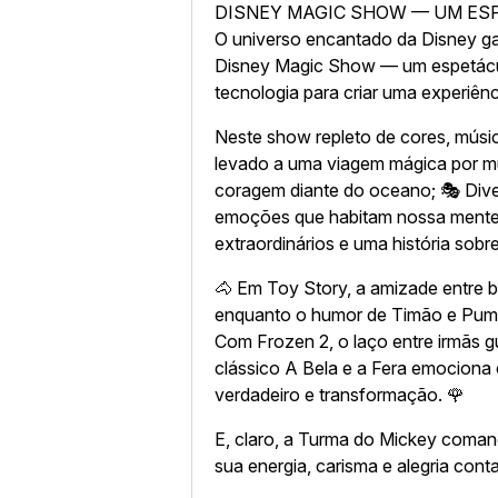
DISNEY MAGIC SHOW — UM ESP
O universo encantado da Disney g
Disney Magic Show — um espetácu
tecnologia para criar uma experiênci
Neste show repleto de cores, música
levado a uma viagem mágica por m
coragem diante do oceano; 🎭 Dive
emoções que habitam nossa mente;
extraordinários e uma história sobr
🐴 Em Toy Story, a amizade entre 
enquanto o humor de Timão e Pumba
Com Frozen 2, o laço entre irmãs g
clássico A Bela e a Fera emocion
verdadeiro e transformação. 🌹
E, claro, a Turma do Mickey coma
sua energia, carisma e alegria cont