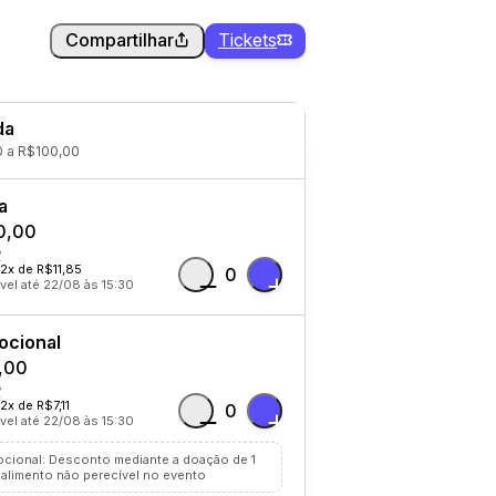
Compartilhar
Tickets
da
 a R$100,00
a
0,00
12x de R$11,85
0
vel até 22/08 às 15:30
ocional
,00
2x de R$7,11
0
vel até 22/08 às 15:30
cional: Desconto mediante a doação de 1
 alimento não perecível no evento