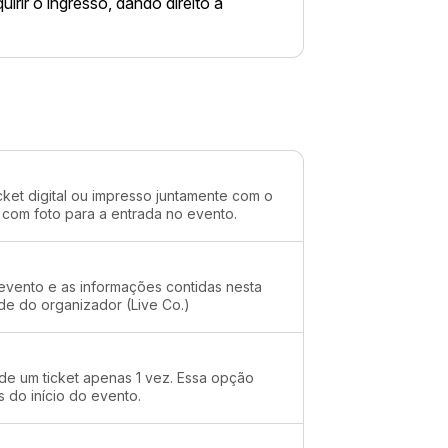
uirir o ingresso, dando direito a
cket digital ou impresso juntamente com o
 com foto para a entrada no evento.
evento e as informações contidas nesta
de do organizador (Live Co.)
 de um ticket apenas 1 vez. Essa opção
s do início do evento.