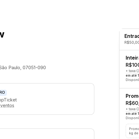
w
Entra
R$50,00
Inteir
R$10
 São Paulo, 07051-090
+ taxa
em até 
Disponí
RO
Prom
ppTicket
R$60
eventos
+ taxa
em até 1
Disponí
Promo
kg de