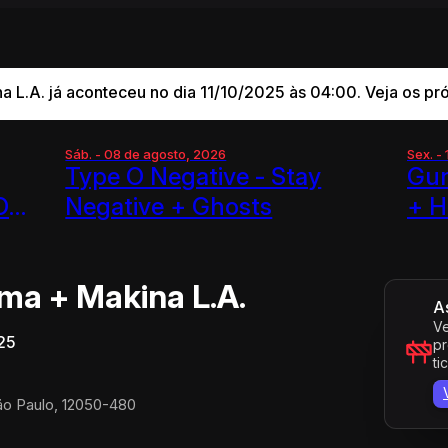
 L.A. já aconteceu no dia 11/10/2025 às 04:00. Veja os pr
Sáb. - 08 de agosto, 2026
Sex. -
Type O Negative - Stay
Gun
O
Negative + Ghosts
+ H
ma + Makina L.A.
A
Ve
025
pr
ti
São Paulo, 12050-480