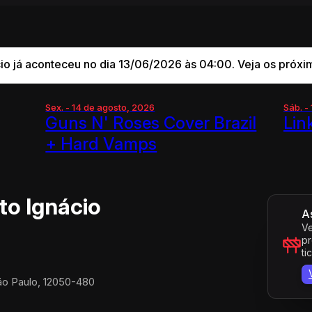
cio já aconteceu no dia 13/06/2026 às 04:00. Veja os próxi
Sex. - 14 de agosto, 2026
Sáb. -
Guns N' Roses Cover Brazil
Lin
+ Hard Vamps
to Ignácio
A
Ve
pr
ti
São Paulo, 12050-480