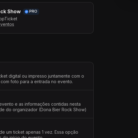
ock Show
PRO
ppTicket
eventos
cket digital ou impresso juntamente com o
 com foto para a entrada no evento.
evento e as informações contidas nesta
dade do organizador (Dona Bier Rock Show)
 de um ticket apenas 1 vez. Essa opção
s do início do evento.