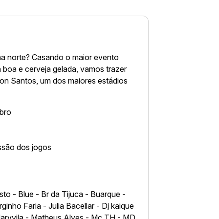
ona norte? Casando o maior evento
 boa e cerveja gelada, vamos trazer
lton Santos, um dos maiores estádios
bro
ssão dos jogos
o - Blue - Br da Tijuca - Buarque -
inho Faria - Julia Bacellar - Dj kaique
Marvvila - Matheus Alves - Mc TH - MD