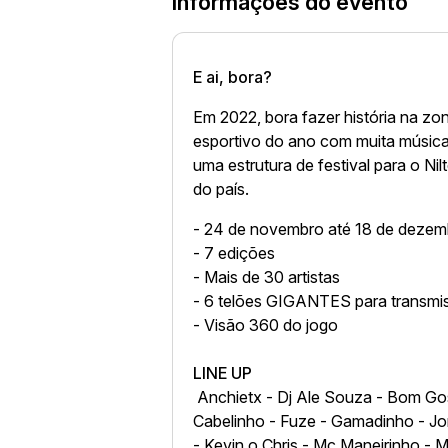
Informações do evento
E ai, bora?
Em 2022, bora fazer história na z
esportivo do ano com muita música
uma estrutura de festival para o Ni
do país.
- 24 de novembro até 18 de dezem
- 7 edições
- Mais de 30 artistas
- 6 telões GIGANTES para transmi
- Visão 360 do jogo
LINE UP
Anchietx - Dj Ale Souza - Bom Gost
Cabelinho - Fuze - Gamadinho - Jorg
- Kevin o Chris - Mc Maneirinho - 