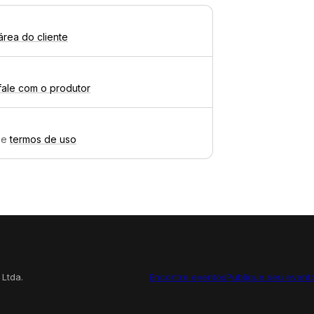
área do cliente
fale com o produtor
e
termos de uso
 Ltda.
Encontre eventos
Publique seu event