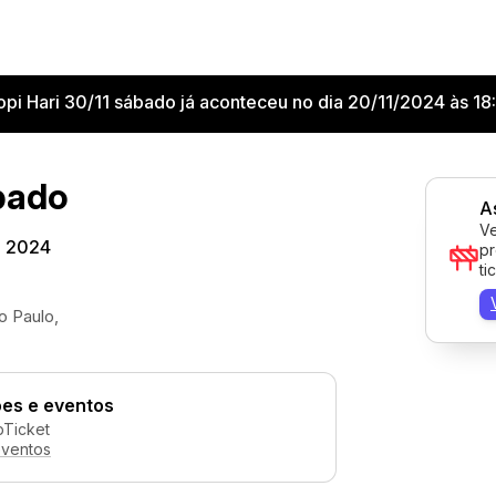
opi Hari 30/11 sábado já aconteceu no dia 20/11/2024 às 18
ábado
A
Ve
e 2024
pr
ti
o Paulo,
es e eventos
pTicket
eventos