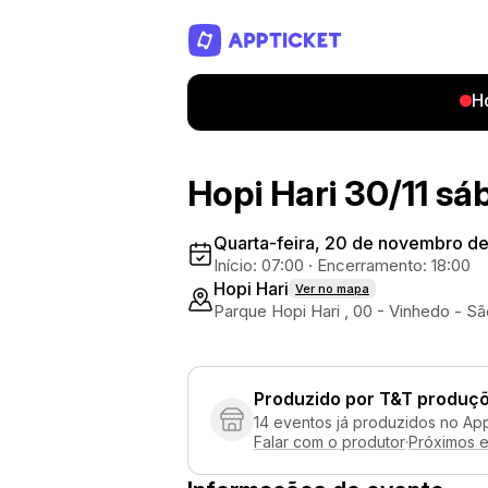
H
Hopi Hari 30/11 s
Quarta-feira, 20 de novembro d
Início: 07:00
·
Encerramento: 18:00
Hopi Hari
Ver no mapa
Parque Hopi Hari , 00 - Vinhedo - Sã
Produzido por
T&T produçõ
14 eventos já produzidos no Ap
Falar com o produtor
·
Próximos 