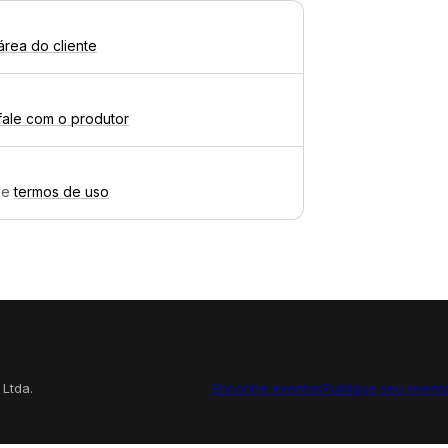
área do cliente
fale com o produtor
e
termos de uso
 Ltda.
Encontre eventos
Publique seu event