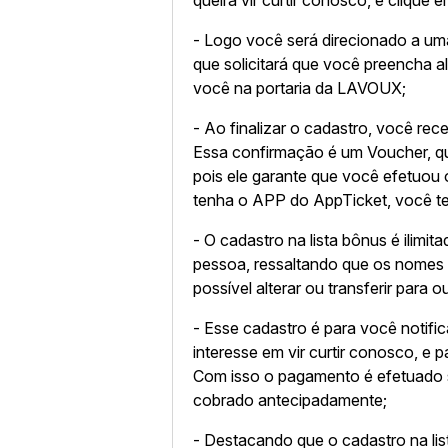
queira vir curtir conosco, e clique 
- Logo você será direcionado a um
que solicitará que você preencha a
você na portaria da LAVOUX;
- Ao finalizar o cadastro, você re
Essa confirmação é um Voucher, q
pois ele garante que você efetuou
tenha o APP do AppTicket, você te
​- O cadastro na lista bônus é ilim
pessoa, ressaltando que os nomes 
possível alterar ou transferir para 
​- Esse cadastro é para você notif
interesse em vir curtir conosco, e 
Com isso o pagamento é efetuado s
cobrado antecipadamente;
- Destacando que o cadastro na li