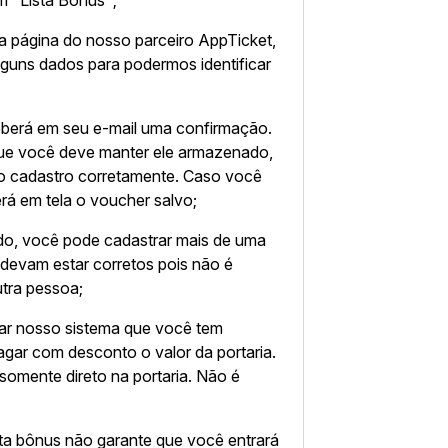
em "Lista Bônus";
a página do nosso parceiro AppTicket,
lguns dados para podermos identificar
ceberá em seu e-mail uma confirmação.
ue você deve manter ele armazenado,
 o cadastro corretamente. Caso você
rá em tela o voucher salvo;
itado, você pode cadastrar mais de uma
devam estar corretos pois não é
outra pessoa;
icar nosso sistema que você tem
pagar com desconto o valor da portaria.
omente direto na portaria. Não é
sta bônus não garante que você entrará