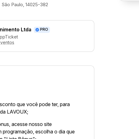
 - São Paulo, 14025-382
enimento Ltda
PRO
AppTicket
eventos
esconto que você pode ter, para
a da LAVOUX;
ônus, acesse nosso site
m programação, escolha o dia que