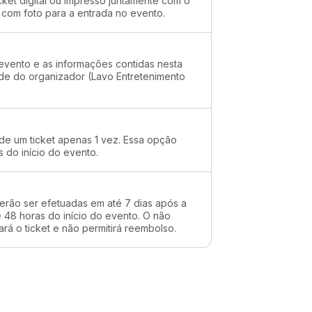
cket digital ou impresso juntamente com o
 com foto para a entrada no evento.
evento e as informações contidas nesta
ade do organizador (Lavo Entretenimento
 de um ticket apenas 1 vez. Essa opção
s do início do evento.
erão ser efetuadas em até 7 dias após a
48 horas do início do evento. O não
rá o ticket e não permitirá reembolso.