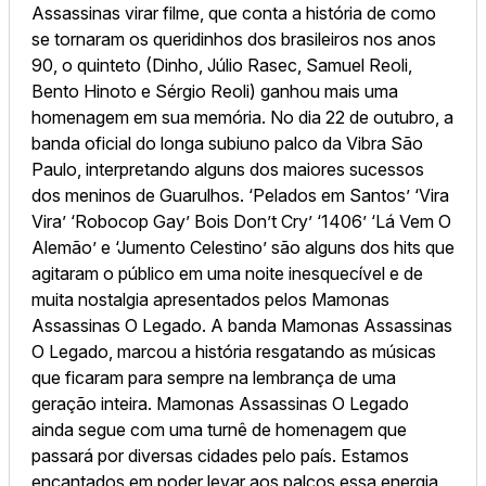
Assassinas virar filme, que conta a história de como
se tornaram os queridinhos dos brasileiros nos anos
90, o quinteto (Dinho, Júlio Rasec, Samuel Reoli,
Bento Hinoto e Sérgio Reoli) ganhou mais uma
homenagem em sua memória. No dia 22 de outubro, a
banda oficial do longa subiuno palco da Vibra São
Paulo, interpretando alguns dos maiores sucessos
dos meninos de Guarulhos. ‘Pelados em Santos’ ‘Vira
Vira’ ‘Robocop Gay’ Bois Don’t Cry’ ‘1406’ ‘Lá Vem O
Alemão’ e ‘Jumento Celestino’ são alguns dos hits que
agitaram o público em uma noite inesquecível e de
muita nostalgia apresentados pelos Mamonas
Assassinas O Legado. A banda Mamonas Assassinas
O Legado, marcou a história resgatando as músicas
que ficaram para sempre na lembrança de uma
geração inteira. Mamonas Assassinas O Legado
ainda segue com uma turnê de homenagem que
passará por diversas cidades pelo país. Estamos
encantados em poder levar aos palcos essa energia