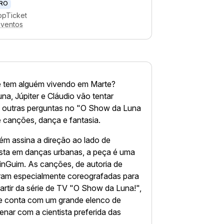
RO
ppTicket
eventos
ue tem alguém vivendo em Marte?
a, Júpiter e Cláudio vão tentar
 e outras perguntas no "O Show da Luna
e canções, dança e fantasia.
ém assina a direção ao lado de
ista em danças urbanas, a peça é uma
inGuim. As canções, de autoria de
ram especialmente coreografadas para
artir da série de TV "O Show da Luna!",
o e conta com um grande elenco de
enar com a cientista preferida das