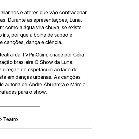
ailarinos e atores que vão contracenar
nças. Durante as apresentações, Luna,
rir como a água vira chuva, se existe
 íris, por que a bolha de sabão é
e canções, dança e ciência.
eatral da TVPinGuim, criada por Célia
ação brasileira O Show da Luna!
 a direção do espetáculo ao lado de
lista em danças urbanas. As canções
de autoria de André Abujamra e Márcio
rafadas para o show.
___________________
do Teatro