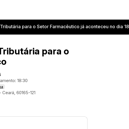
Tributária para o Setor Farmacêutico já aconteceu no dia 1
ributária para o
co
6
amento: 18:30
pa
- Ceará, 60165-121