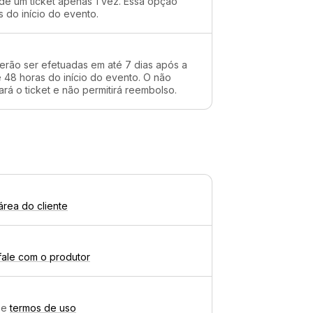
 de um ticket apenas 1 vez. Essa opção
s do início do evento.
erão ser efetuadas em até 7 dias após a
48 horas do início do evento. O não
rá o ticket e não permitirá reembolso.
área do cliente
fale com o produtor
e
termos de uso