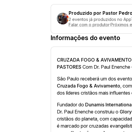
Produzido por
Pastor Pedr
2 eventos já produzidos no App
Falar com o produtor
·
Próximos 
Informações do evento
CRUZADA FOGO & AVIVAMENTO 
PASTORES
Com Dr. Paul Enenche —
São Paulo receberá um dos eventos
Cruzada Fogo & Avivamento
, com
dos líderes cristãos mais influente
Fundador do
Dunamis Internationa
Dr. Paul Enenche construiu o
Glor
cristãos do planeta, com capacidad
é marcado por cruzadas evangelís