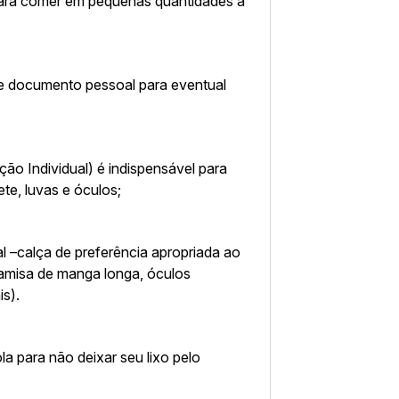
 para comer em pequenas quantidades a
 e documento pessoal para eventual
ão Individual) é indispensável para
te, luvas e óculos;
 –calça de preferência apropriada ao
amisa de manga longa, óculos
is).
a para não deixar seu lixo pelo