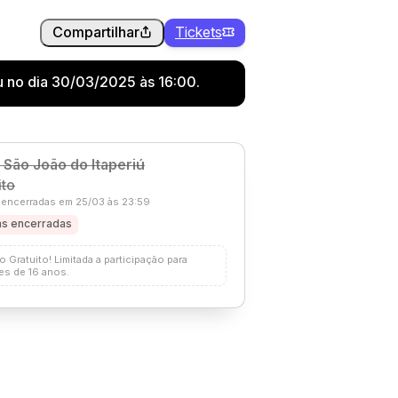
Compartilhar
Tickets
u no dia 30/03/2025 às 16:00.
 São João do Itaperiú
ito
encerradas em 25/03 às 23:59
s encerradas
o Gratuito! Limitada a participação para
es de 16 anos.