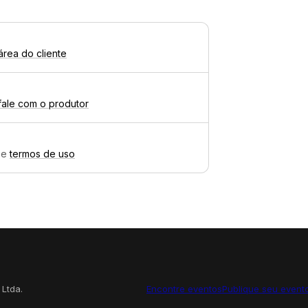
área do cliente
fale com o produtor
e
termos de uso
 Ltda.
Encontre eventos
Publique seu event