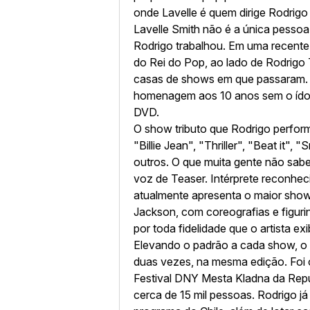
onde Lavelle é quem dirige Rodrigo
Lavelle Smith não é a única pessoa
Rodrigo trabalhou. Em uma recente t
do Rei do Pop, ao lado de Rodrigo 
casas de shows em que passaram.
homenagem aos 10 anos sem o ídol
DVD.
O show tributo que Rodrigo perfor
"Billie Jean", "Thriller", "Beat it",
outros. O que muita gente não sabe
voz de Teaser. Intérprete reconhe
atualmente apresenta o maior show
Jackson, com coreografias e figuri
por toda fidelidade que o artista e
Elevando o padrão a cada show, o a
duas vezes, na mesma edição. Foi o 
Festival DNY Mesta Kladna da Repú
cerca de 15 mil pessoas. Rodrigo j