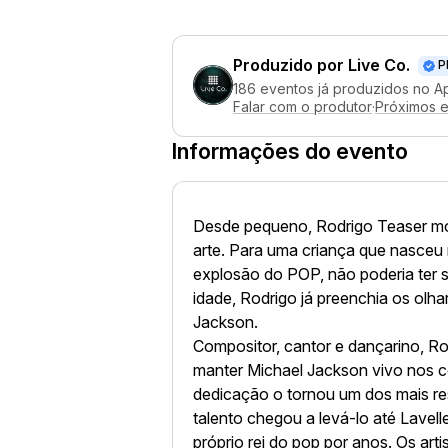
Produzido por
Live Co.
P
186 eventos já produzidos no A
Falar com o produtor
·
Próximos 
Informações do evento
Desde pequeno, Rodrigo Teaser mos
arte. Para uma criança que nasceu 
explosão do POP, não poderia ter 
idade, Rodrigo já preenchia os olha
Jackson.
Compositor, cantor e dançarino, R
manter Michael Jackson vivo nos 
dedicação o tornou um dos mais re
talento chegou a levá-lo até Lavell
próprio rei do pop por anos. Os arti