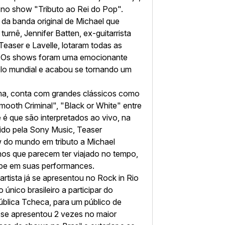
 no show "Tributo ao Rei do Pop".
 da banda original de Michael que
urnê, Jennifer Batten, ex-guitarrista
Teaser e Lavelle, lotaram todas as
 Os shows foram uma emocionante
o mundial e acabou se tornando um
ma, conta com grandes clássicos como
 "Smooth Criminal", "Black or White" entre
 é que são interpretados ao vivo, na
cido pela Sony Music, Teaser
 do mundo em tributo a Michael
nos que parecem ter viajado no tempo,
xibe em suas performances.
rtista já se apresentou no Rock in Rio
único brasileiro a participar do
blica Tcheca, para um público de
á se apresentou 2 vezes no maior