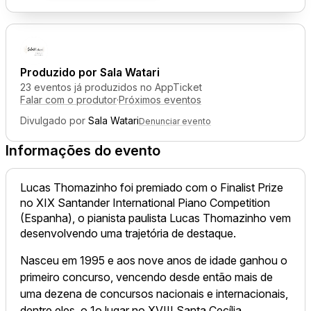
Produzido por
Sala Watari
23 eventos já produzidos no AppTicket
Falar com o produtor
·
Próximos eventos
Divulgado por
Sala Watari
Denunciar evento
Informações do evento
Lucas
Thomazinho foi p
remiado com o Finalist Prize
no XIX Santander International Piano Competition
(Espanha), o pianista paulista
Lucas
Thomazinho
vem
desenvolvendo uma trajetória de destaque.
Nasceu em 1995 e aos nove anos de idade ganhou o
primeiro concurso, vencendo desde então mais de
uma dezena de concursos nacionais e internacionais,
dentre eles, o 1o lugar no XVIII Santa Cecília