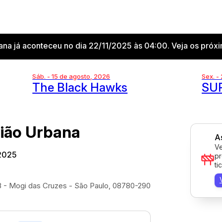
ana já aconteceu no dia 22/11/2025 às 04:00. Veja os próx
Sáb. - 15 de agosto, 2026
Sex. -
The Black Hawks
SU
gião Urbana
A
Ve
 2025
pr
ti
8 - Mogi das Cruzes - São Paulo, 08780-290