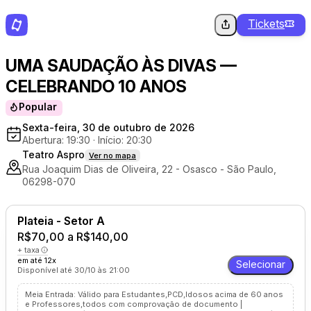
Tickets
UMA SAUDAÇÃO ÀS DIVAS —
CELEBRANDO 10 ANOS
Popular
Sexta-feira, 30 de outubro de 2026
Abertura: 19:30
·
Início: 20:30
Teatro Aspro
Ver no mapa
Rua Joaquim Dias de Oliveira, 22 - Osasco - São Paulo,
06298-070
Plateia - Setor A
R$70,00 a R$140,00
+ taxa
em até 12x
Selecionar
Disponível até 30/10 às 21:00
Meia Entrada: Válido para Estudantes,PCD,Idosos acima de 60 anos
e Professores,todos com comprovação de documento |