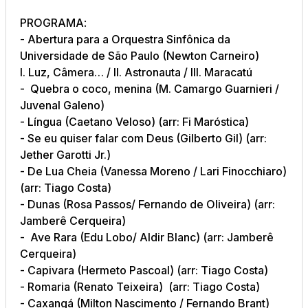
PROGRAMA
:
-
Abertura para a Orquestra Sinfônica da
Universidade de São Paulo (Newton Carneiro)
I. Luz, Câmera… / II. Astronauta / III. Maracatú
- Quebra o coco, menina (M. Camargo Guarnieri /
Juvenal Galeno)
- Língua (Caetano Veloso) (arr: Fi Maróstica)
- Se eu quiser falar com Deus (Gilberto Gil) (arr:
Jether Garotti Jr.)
- De Lua Cheia (Vanessa Moreno / Lari Finocchiaro)
(arr: Tiago Costa)
- Dunas (Rosa Passos/ Fernando de Oliveira) (arr:
Jamberê Cerqueira)
- ⁠Ave Rara (Edu Lobo/ Aldir Blanc) (arr: Jamberê
Cerqueira)
- Capivara (Hermeto Pascoal) (arr: Tiago Costa)
- Romaria (Renato Teixeira) (arr: Tiago Costa)
- Caxangá (Milton Nascimento / Fernando Brant)