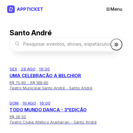
Menu
Santo André
SEX
·
28 AGO
·
19:30
UMA CELEBRAÇÃO A BELCHIOR
R$ 70,80
- R$ 188,80
Teatro Municipal Santo André - Santo André
DOM
·
16 AGO
·
16:00
TODO MUNDO DANÇA - 3°EDIÇÃO
R$ 38,50
Teatro Clube Atlético Aramaçan - Santo André